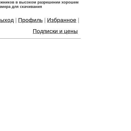
дожников в высоком разрешении хорошем
змера для скачивания
ыход
|
Профиль
|
Избранное
|
Подписки и цены