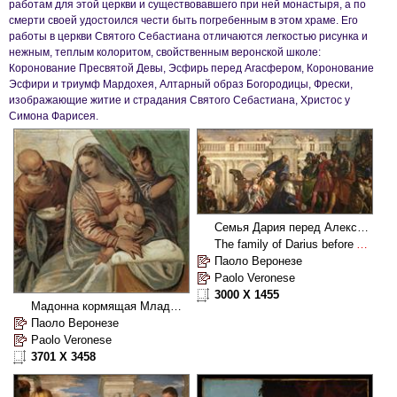
работам для этой церкви и существовавшего при ней монастыря, а по
смерти своей удостоился чести быть погребенным в этом храме. Его
работы в церкви Святого Себастиана отличаются легкостью рисунка и
нежным, теплым колоритом, свойственным веронской школе:
Коронование Пресвятой Девы, Эсфирь перед Агасфером, Коронование
Эсфири и триумф Мардохея, Алтарный образ Богородицы, Фрески,
изображающие житие и страдания Святого Себастиана, Христос у
Симона Фарисея.
Семья Дария перед Александром
The family of Darius before Alexander
Паоло Веронезе
Paolo Veronese
3000 X 1455
Мадонна кормящая Младенца похлебкой.Вилла Мазер
Паоло Веронезе
Paolo Veronese
3701 X 3458