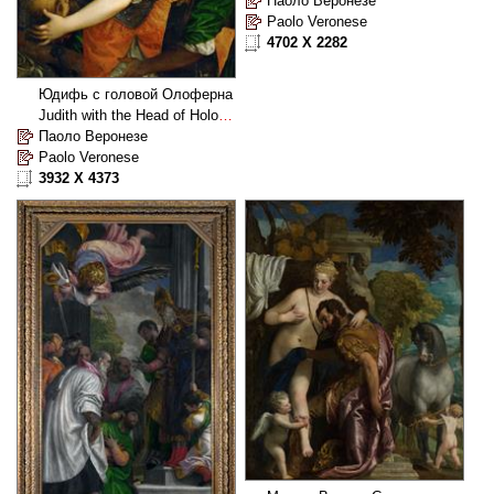
Паоло Веронезе
Paolo Veronese
4702 X 2282
Юдифь с головой Олоферна
Judith with the Head of Holofernes
Паоло Веронезе
Paolo Veronese
3932 X 4373