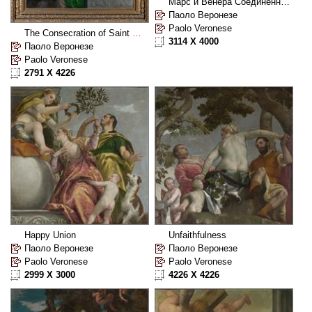
Марс и Венера Соединенных по любви
Паоло Веронезе
Paolo Veronese
The Consecration of Saint Nicholas
3114 X 4000
Паоло Веронезе
Paolo Veronese
2791 X 4226
Happy Union
Unfaithfulness
Паоло Веронезе
Паоло Веронезе
Paolo Veronese
Paolo Veronese
2999 X 3000
4226 X 4226