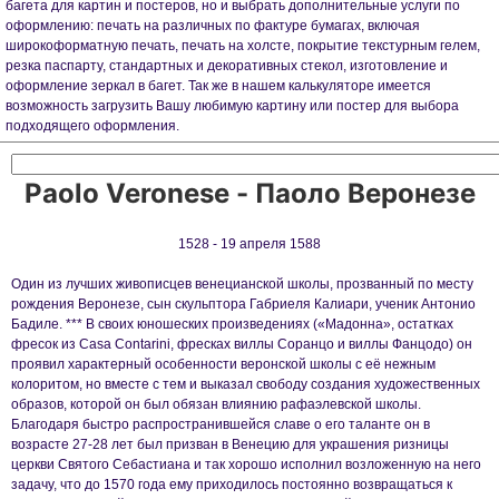
багета для картин и постеров, но и выбрать дополнительные услуги по
оформлению: печать на различных по фактуре бумагах, включая
широкоформатную печать, печать на холсте, покрытие текстурным гелем,
резка паспарту, стандартных и декоративных стекол, изготовление и
оформление зеркал в багет. Так же в нашем калькуляторе имеется
возможность загрузить Вашу любимую картину или постер для выбора
подходящего оформления.
Paolo Veronese - Паоло Веронезе
1528 - 19 апреля 1588
Один из лучших живописцев венецианской школы, прозванный по месту
рождения Веронезе, сын скульптора Габриеля Калиари, ученик Антонио
Бадиле. *** В своих юношеских произведениях («Мадонна», остатках
фресок из Casa Contarini, фресках виллы Соранцо и виллы Фанцодо) он
проявил характерный особенности веронской школы с её нежным
колоритом, но вместе с тем и выказал свободу создания художественных
образов, которой он был обязан влиянию рафаэлевской школы.
Благодаря быстро распространившейся славе о его таланте он в
возрасте 27-28 лет был призван в Венецию для украшения ризницы
церкви Святого Себастиана и так хорошо исполнил возложенную на него
задачу, что до 1570 года ему приходилось постоянно возвращаться к