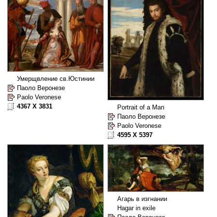
Умерщвление св.Юстинии
Паоло Веронезе
Paolo Veronese
4367 X 3831
Portrait of a Man
Паоло Веронезе
Paolo Veronese
4595 X 5397
Агарь в изгнании
Hagar in exile