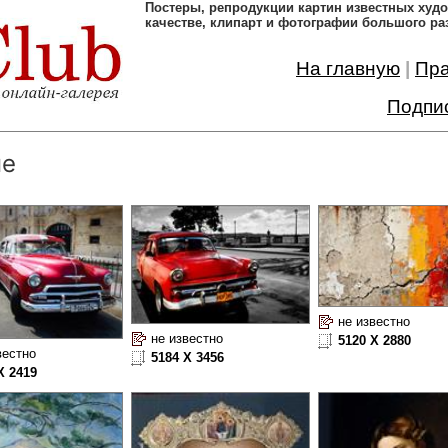
Постеры, pепродукции картин известных ху
качестве, клипарт и фотографии большого ра
На главную
|
Пр
Подпи
ые
не известно
не известно
5120 X 2880
вестно
5184 X 3456
X 2419