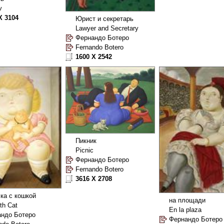
v
X 3104
Юрист и секретарь
Lawyer and Secretary
Фернандо Ботеро
Fernando Botero
1600 X 2542
Пикник
Picnic
Фернандо Ботеро
Fernando Botero
3616 X 2708
ка с кошкой
на площади
ith Cat
En la plaza
ндо Ботеро
Фернандо Ботеро