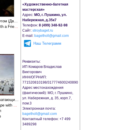
«Художественно-багетная
мастерская»
Адрес:
МО, г. Пушкино, ул.
Набережная, д.35к7
Автопортрет с другом (Двойной портрет или Рафаэль и его учитель фехтования)
Телефон:
8 (499) 348-92-98
The Self-Portrait with a Friend (Double Portrait or Raphael and His Fencing Master)
Сайт:
stroybaget.ru
Е-mail:
bagetholl@gmail.com
Наш Телеграмм
Реквизиты:
ИП Комаров Владислав
Викторович
ИНН/ОГРНИП:
771520810198/317774600240890
Адрес местонахождения
(фактический): МО, г. Пушкино,
ул. Набережная, д. 35, корп.7,
Зимний пейзаж с катающимися на коньках
пом.3
A Winter's Landscape with Skaters
Электронная почта:
п
bagetholl@gmail.com
p
Контактный телефон: +7 499
3489298