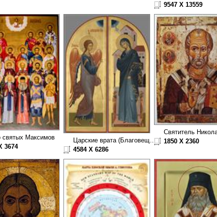
9547 X 13559
 святых Максимов
Царские врата (Благовещение)
1850 X 2360
X 3674
4584 X 6286