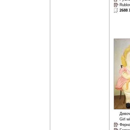
Rublo
2688 
Девоч
Girl w
Ферна