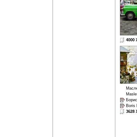
4000 
Масл
Masle
Boris
3628 