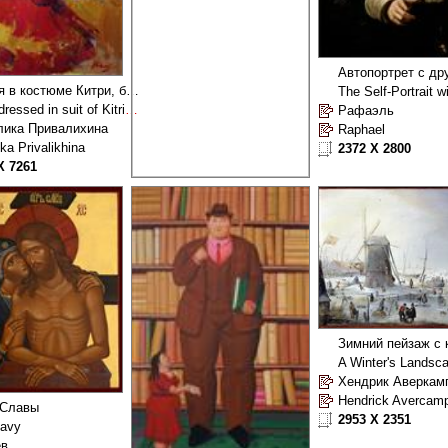
София в костюме Китри, балет Дон Кихот
Sofia dressed in suit of Kitri, Don Quixote ballet
Рафаэль
лика Привалихина
Raphael
ka Privalikhina
2372 X 2800
X 7261
Неупиваемая Чаша
3815 X 5398
Хендрик Аверкам
Hendrick Avercam
 Славы
2953 X 2351
lavy
ев