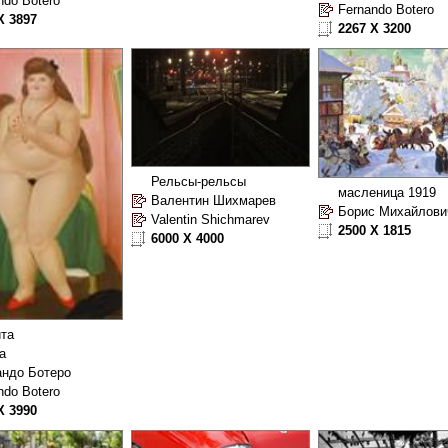
ndo Botero
Fernando Botero
X 3897
2267 X 3200
Рельсы-рельсы
масленица 1919
Валентин Шихмарев
Valentin Shichmarev
2500 X 1815
6000 X 4000
ита
ta
ндо Ботеро
ndo Botero
X 3990