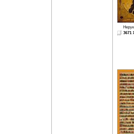
Нерук
3671 