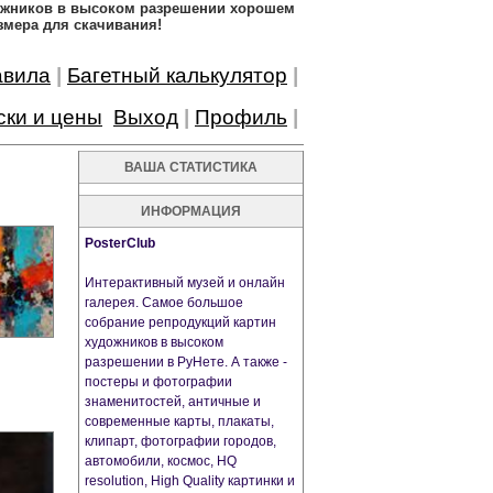
дожников в высоком разрешении хорошем
змера для скачивания!
авила
|
Багетный калькулятор
|
ски и цены
Выход
|
Профиль
|
ВАША СТАТИСТИКА
ИНФОРМАЦИЯ
PosterClub
Интерактивный музей и онлайн
галерея. Самое большое
собрание репродукций картин
художников в высоком
разрешении в РуНете. А также -
постеры и фотографии
знаменитостей, античные и
современные карты, плакаты,
клипарт, фотографии городов,
автомобили, космос, HQ
resolution, High Quality картинки и