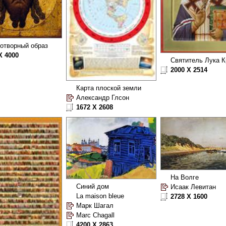
отворный образ
X 4000
Святитель Лука 
2000 X 2514
Карта плоской земли
Александр Глсон
1672 X 2608
На Волге
Синий дом
Исаак Левитан
La maison bleue
2728 X 1600
Марк Шагал
Marc Chagall
4200 X 2863