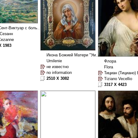
Гора Сент-Виктуар с большой сосной
Сезанн
Cezanne
X 1983
Икона Божией Матери "Умиление"
Umilenie
Флора
не известно
Flora
no information
Тициан (Тициано)
2510 X 3082
Tiziano Vecellio
3317 X 4423