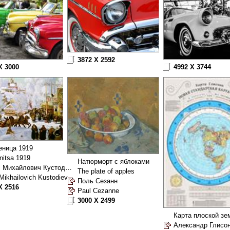
3872 X 2592
X 3000
4992 X 3744
еница 1919
nitsa 1919
Натюрморт с яблоками
Борис Михайлович Кустодиев
The plate of apples
 Mikhailovich Kustodiev
Поль Сезанн
X 2516
Paul Cezanne
3000 X 2499
Александр Глисо