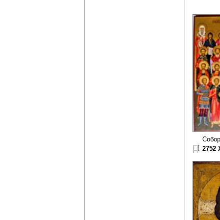
Собор
2752 