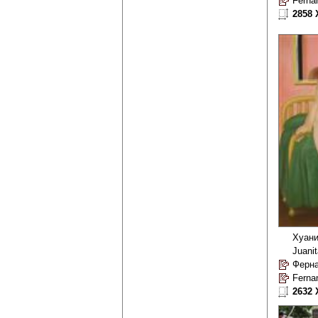
Ferna
2858 
Хуан
Juani
Ферна
Ferna
2632 