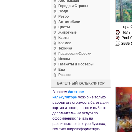
Абстракция
Города и Страны
Люди
Ретро
Автомобили
Цветы
Поль 
Животные
Карты
Paul 
Космос
2686 
Техника
Гравюры и Фрески
Иконы
Плакаты и Постеры
Еда
Разное
БАГЕТНЫЙ КАЛЬКУЛЯТОР
В нашем
багетном
калькуляторе
можно не только
рассчитать стоимость багета для
картин и постеров, но и выбрать
дополнительные услуги по
оформлению: печать на
различных по фактуре бумагах,
включая широкоформатную