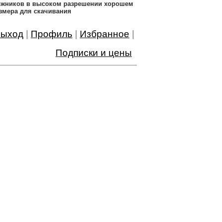
дожников в высоком разрешении хорошем
змера для скачивания
ыход
|
Профиль
|
Избранное
|
Подписки и цены