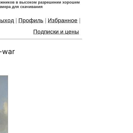
дожников в высоком разрешении хорошем
змера для скачивания
ыход
|
Профиль
|
Избранное
|
Подписки и цены
f-war