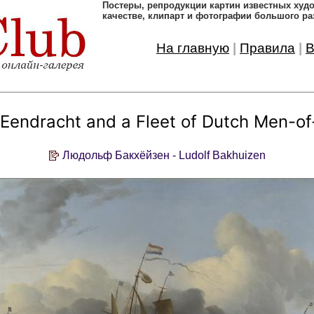
Постеры, pепродукции картин известных ху
качестве, клипарт и фотографии большого ра
На главную
|
Правила
|
В
Eendracht and a Fleet of Dutch Men-o
Людольф Бакхёйзен - Ludolf Bakhuizen