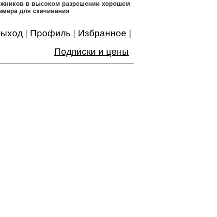
дожников в высоком разрешении хорошем
змера для скачивания
ыход
|
Профиль
|
Избранное
|
Подписки и цены