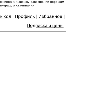
дожников в высоком разрешении хорошем
змера для скачивания
ыход
|
Профиль
|
Избранное
|
Подписки и цены