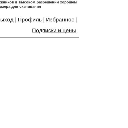
дожников в высоком разрешении хорошем
змера для скачивания
ыход
|
Профиль
|
Избранное
|
Подписки и цены