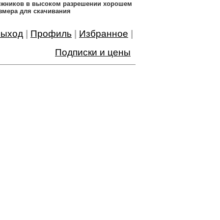
дожников в высоком разрешении хорошем
змера для скачивания
ыход
|
Профиль
|
Избранное
|
Подписки и цены