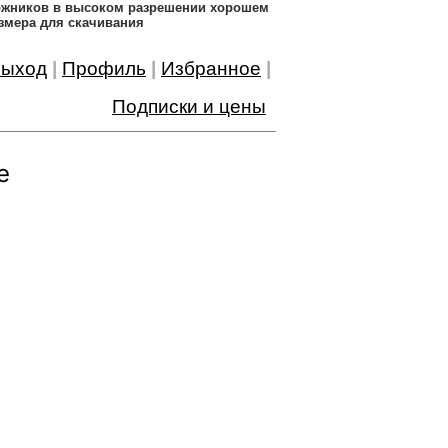
дожников в высоком разрешении хорошем
змера для скачивания
ыход
|
Профиль
|
Избранное
|
Подписки и цены
е