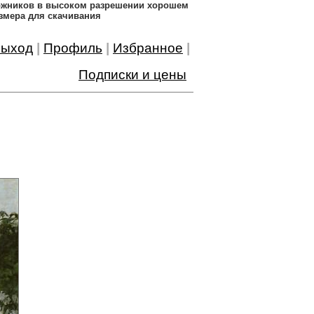
дожников в высоком разрешении хорошем
змера для скачивания
ыход
|
Профиль
|
Избранное
|
Подписки и цены