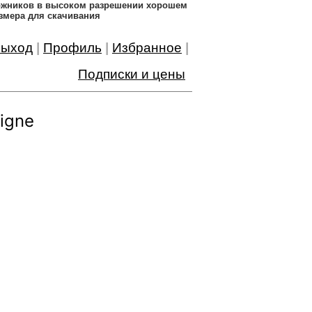
дожников в высоком разрешении хорошем
змера для скачивания
ыход
|
Профиль
|
Избранное
|
Подписки и цены
igne