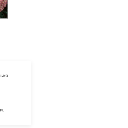
лько
и.