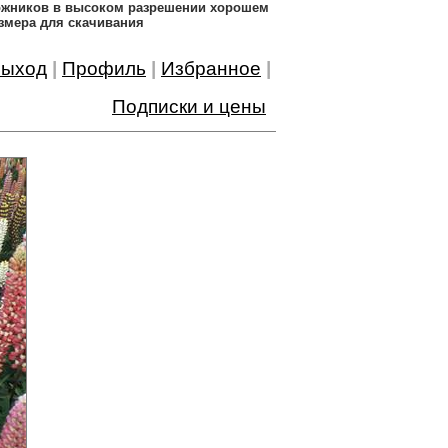
дожников в высоком разрешении хорошем
змера для скачивания
ыход
|
Профиль
|
Избранное
|
Подписки и цены