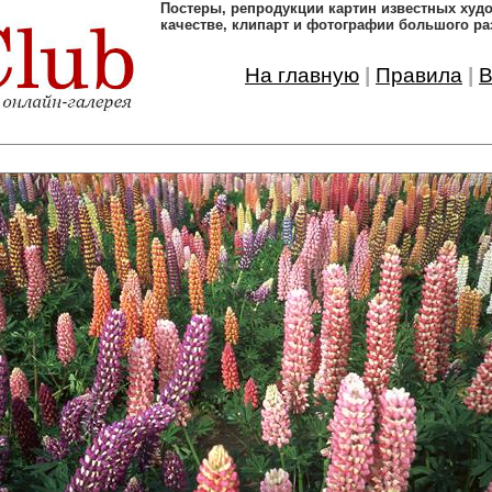
Постеры, pепродукции картин известных ху
качестве, клипарт и фотографии большого ра
На главную
|
Правила
|
В