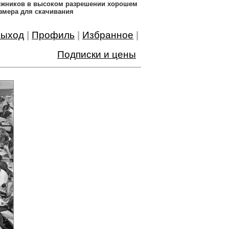
дожников в высоком разрешении хорошем
змера для скачивания
ыход
|
Профиль
|
Избранное
|
Подписки и цены