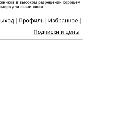
дожников в высоком разрешении хорошем
змера для скачивания
ыход
|
Профиль
|
Избранное
|
Подписки и цены