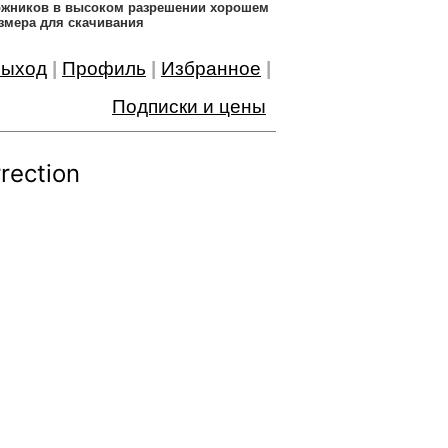
дожников в высоком разрешении хорошем
змера для скачивания
ыход
|
Профиль
|
Избранное
|
Подписки и цены
rection