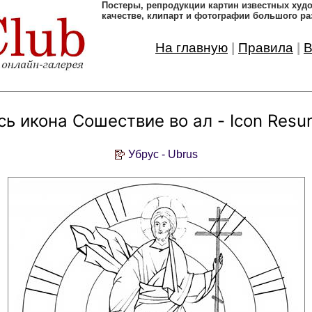
Постеры, pепродукции картин известных ху
качестве, клипарт и фотографии большого ра
На главную
|
Правила
|
В
ь икона Сошествие во ал - Icon Resur
Убрус - Ubrus