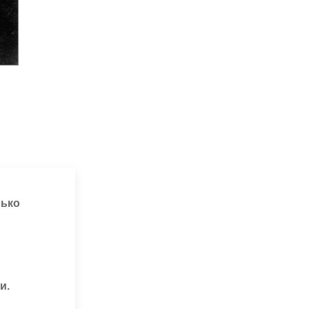
лько
и.