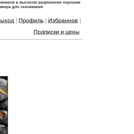
дожников в высоком разрешении хорошем
змера для скачивания
ыход
|
Профиль
|
Избранное
|
Подписки и цены