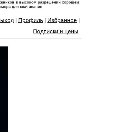
дожников в высоком разрешении хорошем
змера для скачивания
ыход
|
Профиль
|
Избранное
|
Подписки и цены