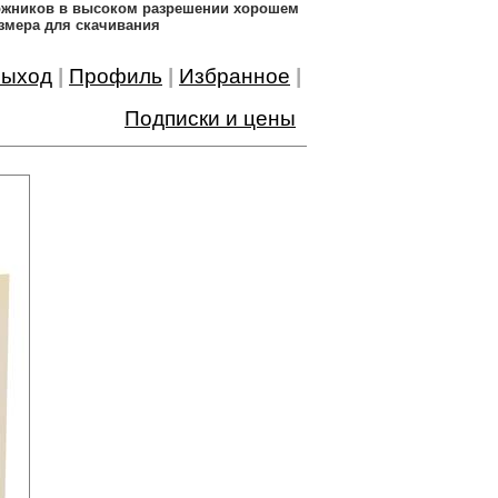
дожников в высоком разрешении хорошем
змера для скачивания
ыход
|
Профиль
|
Избранное
|
Подписки и цены