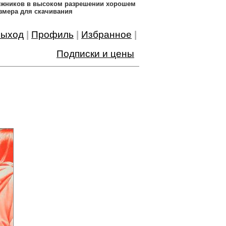
дожников в высоком разрешении хорошем
змера для скачивания
ыход
|
Профиль
|
Избранное
|
Подписки и цены