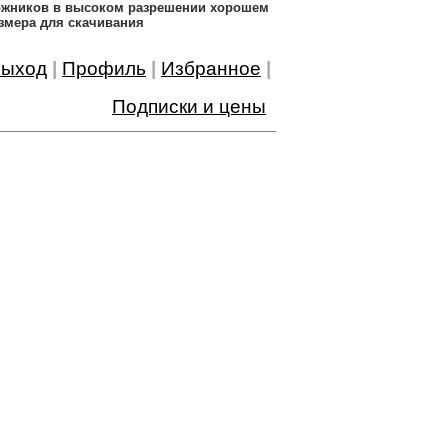
дожников в высоком разрешении хорошем
змера для скачивания
ыход
|
Профиль
|
Избранное
|
Подписки и цены