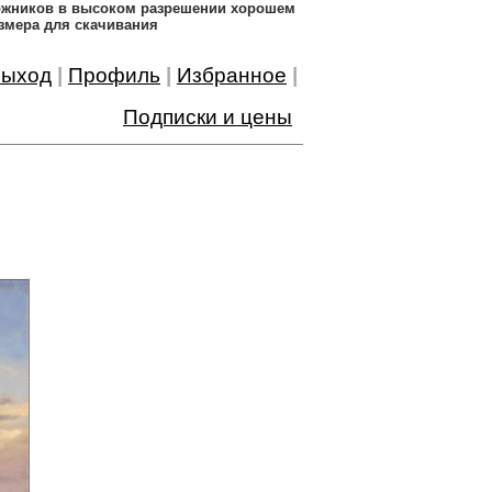
дожников в высоком разрешении хорошем
змера для скачивания
ыход
|
Профиль
|
Избранное
|
Подписки и цены