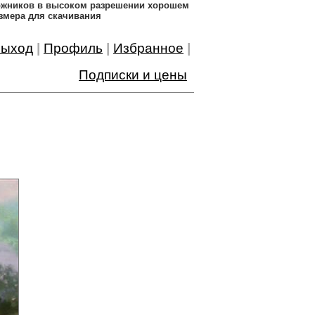
дожников в высоком разрешении хорошем
змера для скачивания
ыход
|
Профиль
|
Избранное
|
Подписки и цены