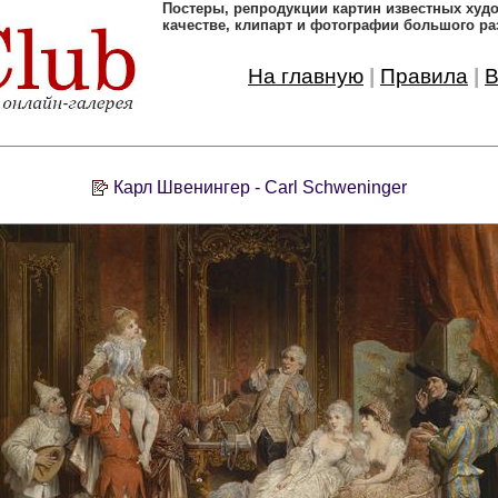
Постеры, pепродукции картин известных ху
качестве, клипарт и фотографии большого ра
На главную
|
Правила
|
В
Карл Швенингер - Carl Schweninger