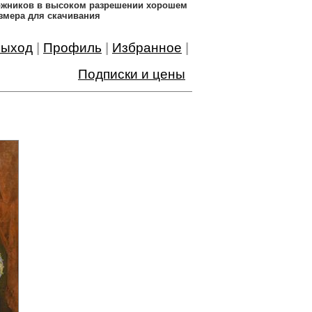
дожников в высоком разрешении хорошем
змера для скачивания
ыход
|
Профиль
|
Избранное
|
Подписки и цены