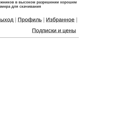
дожников в высоком разрешении хорошем
змера для скачивания
ыход
|
Профиль
|
Избранное
|
Подписки и цены