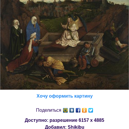
Хочу оформить картину
Поделиться
Доступно: разрешение
6157 x 4885
Добавил:
Shikibu