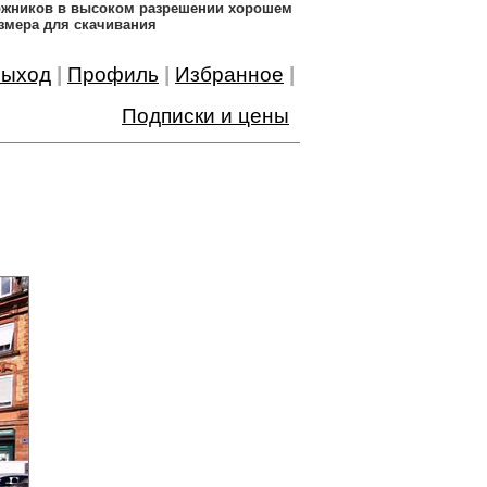
дожников в высоком разрешении хорошем
змера для скачивания
ыход
|
Профиль
|
Избранное
|
Подписки и цены