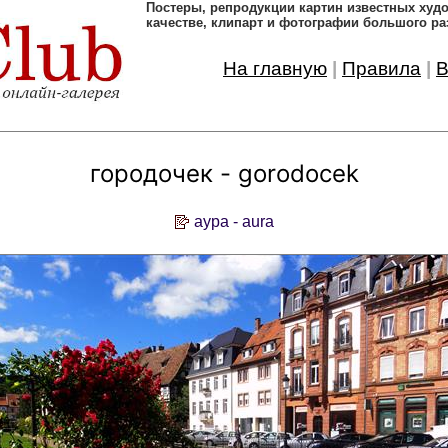
Постеры, pепродукции картин известных ху
качестве, клипарт и фотографии большого ра
На главную
|
Правила
|
В
городочек - gorodocek
аура - aura