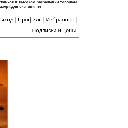
дожников в высоком разрешении хорошем
змера для скачивания
ыход
|
Профиль
|
Избранное
|
Подписки и цены