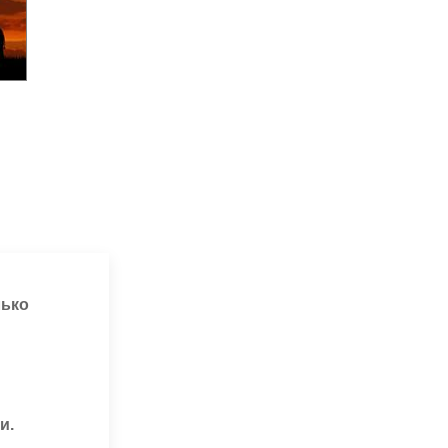
лько
и.