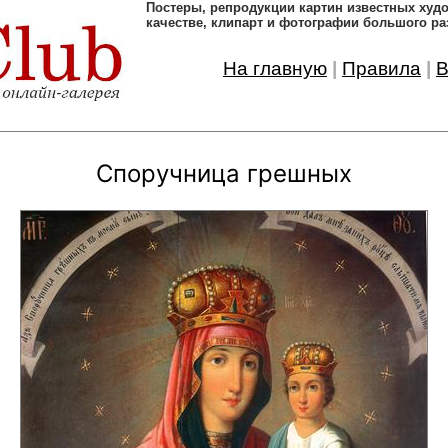
Постеры, pепродукции картин известных ху
качестве, клипарт и фотографии большого ра
На главную
|
Правила
|
В
Споручница грешных