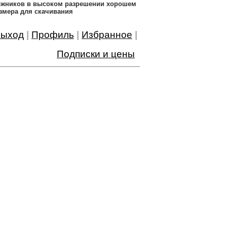
дожников в высоком разрешении хорошем
змера для скачивания
ыход
|
Профиль
|
Избранное
|
Подписки и цены