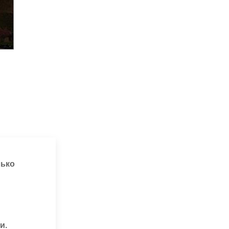
лько
и.