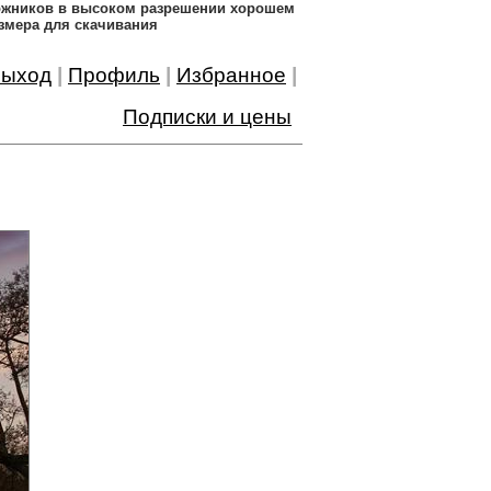
дожников в высоком разрешении хорошем
змера для скачивания
ыход
|
Профиль
|
Избранное
|
Подписки и цены