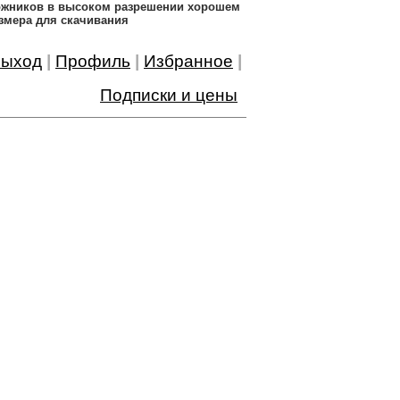
дожников в высоком разрешении хорошем
змера для скачивания
ыход
|
Профиль
|
Избранное
|
Подписки и цены