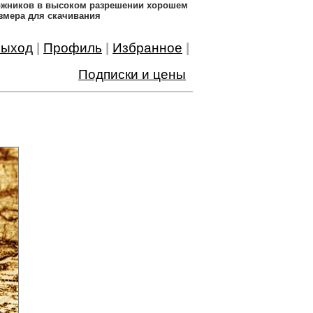
дожников в высоком разрешении хорошем
змера для скачивания
ыход
|
Профиль
|
Избранное
|
Подписки и цены