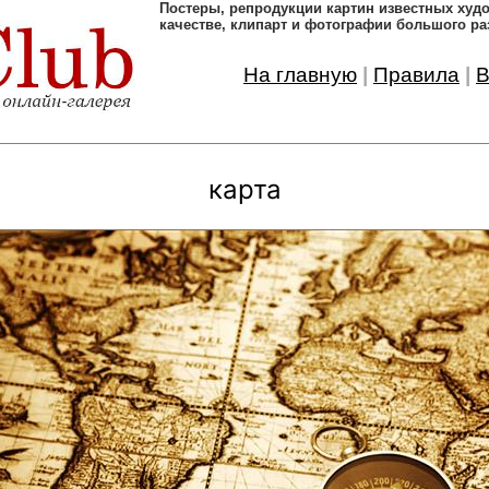
Постеры, pепродукции картин известных ху
качестве, клипарт и фотографии большого ра
На главную
|
Правила
|
В
карта