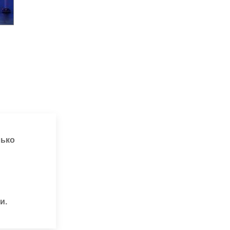
лько
и.