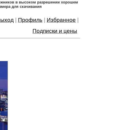
дожников в высоком разрешении хорошем
змера для скачивания
ыход
|
Профиль
|
Избранное
|
Подписки и цены