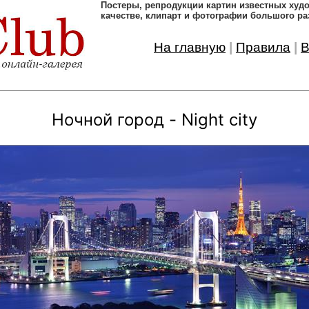
Постеры, pепродукции картин известных ху
качестве, клипарт и фотографии большого ра
На главную
|
Правила
|
В
Ночной город - Night city