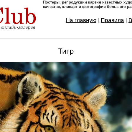
Постеры, pепродукции картин известных ху
качестве, клипарт и фотографии большого ра
На главную
|
Правила
|
В
Тигр