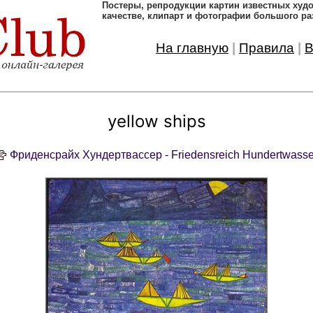
Постеры, pепродукции картин известных ху
качестве, клипарт и фотографии большого ра
На главную
|
Правила
|
В
yellow ships
Фриденсрайх Хундертвассер - Friedensreich Hundertwasse