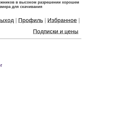
дожников в высоком разрешении хорошем
змера для скачивания
ыход
|
Профиль
|
Избранное
|
Подписки и цены
r