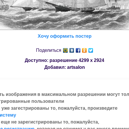
Хочу оформить постер
Поделиться
Доступно: разрешение
4299 x 2924
Добавил:
artsalon
ть изображения в максимальном разрешении могут то
трированные пользователи
 уже загестрированы то, пожалуйста, произведите
систему
 еще не зарегистрированы то, пожалуйста,
е регистрацию
, которая не отнимет у вас много времен