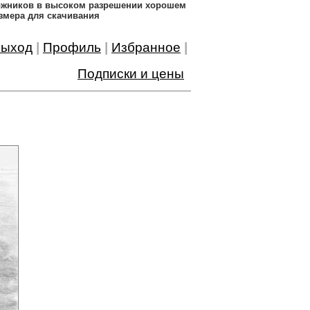
дожников в высоком разрешении хорошем
змера для скачивания
ыход
|
Профиль
|
Избранное
|
Подписки и цены