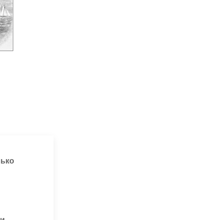
лько
и.