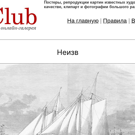
Постеры, pепродукции картин известных ху
качестве, клипарт и фотографии большого ра
На главную
|
Правила
|
В
Неизв