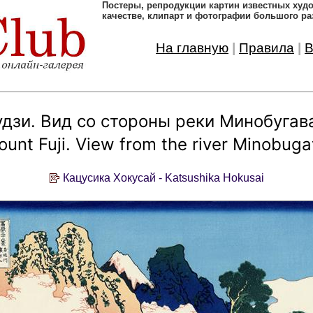
Постеры, pепродукции картин известных ху
качестве, клипарт и фотографии большого ра
На главную
|
Правила
|
В
зи. Вид со стороны реки Минобугава 
unt Fuji. View from the river Minobug
Кацусика Хокусай - Katsushika Hokusai