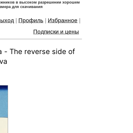
дожников в высоком разрешении хорошем
змера для скачивания
ыход
|
Профиль
|
Избранное
|
Подписки и цены
- The reverse side of
ava