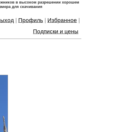
дожников в высоком разрешении хорошем
змера для скачивания
ыход
|
Профиль
|
Избранное
|
Подписки и цены