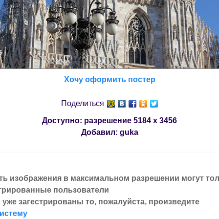
Хочу оформить постер
Поделиться
Доступно: разрешение
5184 x 3456
Добавил:
guka
ть изображения в максимальном разрешении могут то
трированные пользователи
 уже загестрированы то, пожалуйста, произведите
систему