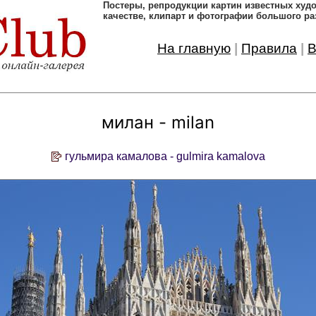
Постеры, pепродукции картин известных ху
качестве, клипарт и фотографии большого ра
На главную
|
Правила
|
В
милан - milan
гульмира камалова - gulmira kamalova