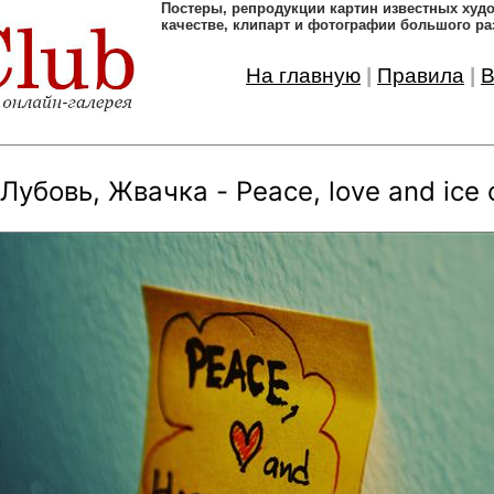
Постеры, pепродукции картин известных ху
качестве, клипарт и фотографии большого ра
На главную
|
Правила
|
В
Лубовь, Жвачка - Peace, love and ice