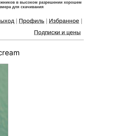
дожников в высоком разрешении хорошем
змера для скачивания
ыход
|
Профиль
|
Избранное
|
Подписки и цены
 cream