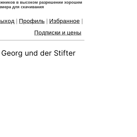
дожников в высоком разрешении хорошем
змера для скачивания
ыход
|
Профиль
|
Избранное
|
Подписки и цены
Georg und der Stifter