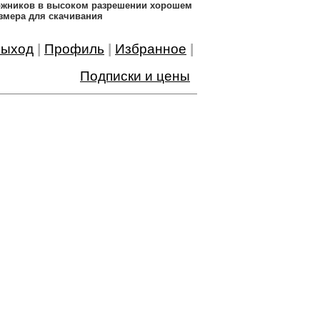
дожников в высоком разрешении хорошем
змера для скачивания
ыход
|
Профиль
|
Избранное
|
Подписки и цены