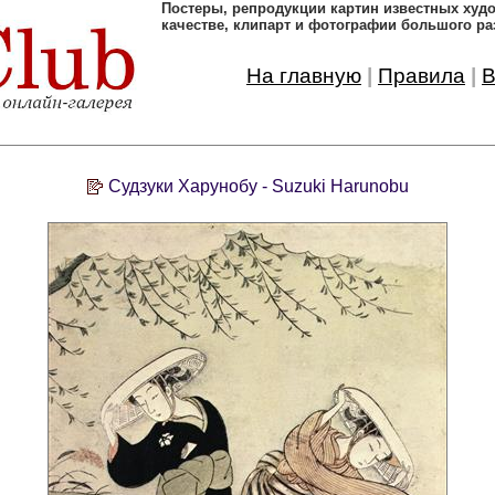
Постеры, pепродукции картин известных ху
качестве, клипарт и фотографии большого ра
На главную
|
Правила
|
В
Судзуки Харунобу - Suzuki Harunobu