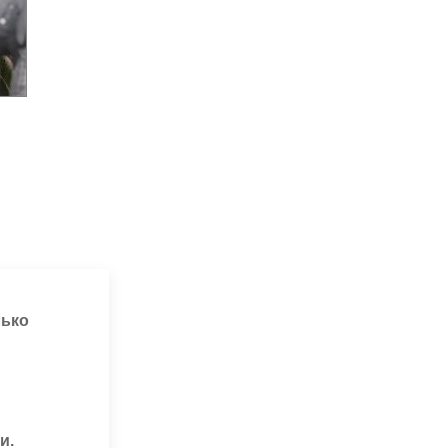
лько
и.