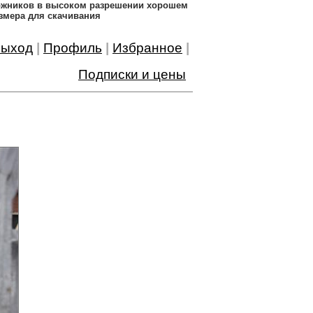
дожников в высоком разрешении хорошем
змера для скачивания
ыход
|
Профиль
|
Избранное
|
Подписки и цены