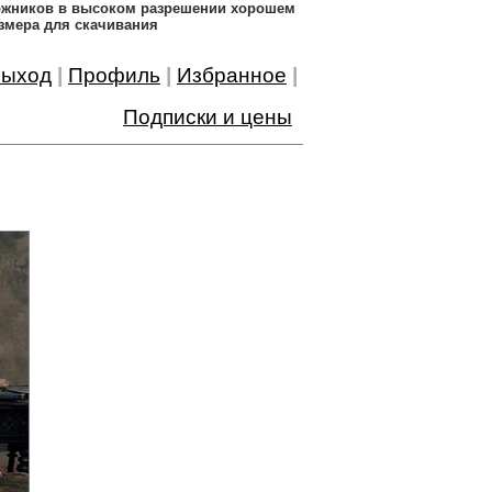
дожников в высоком разрешении хорошем
змера для скачивания
ыход
|
Профиль
|
Избранное
|
Подписки и цены