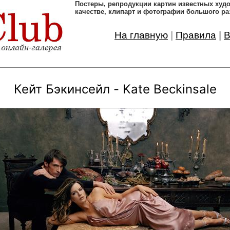
Постеры, pепродукции картин известных ху
качестве, клипарт и фотографии большого ра
На главную
|
Правила
|
В
Кейт Бэкинсейл - Kate Beckinsale