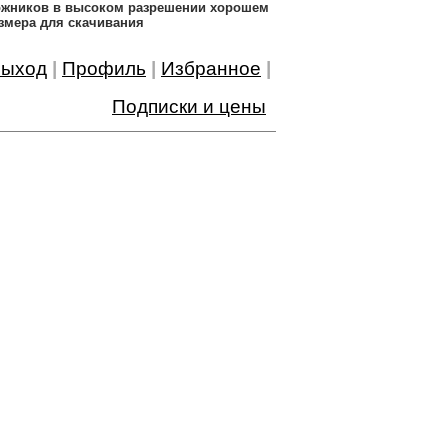
дожников в высоком разрешении хорошем
змера для скачивания
ыход
|
Профиль
|
Избранное
|
Подписки и цены