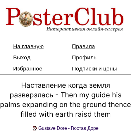
На главную
Правила
Выход
Профиль
Избранное
Подписки и цены
Наставление когда земля
разверзлась - Тhen my guide his
palms expanding on the ground thence
filled with earth raisd them
Gustave Dore - Гюстав Доре