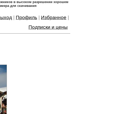
дожников в высоком разрешении хорошем
змера для скачивания
ыход
|
Профиль
|
Избранное
|
Подписки и цены