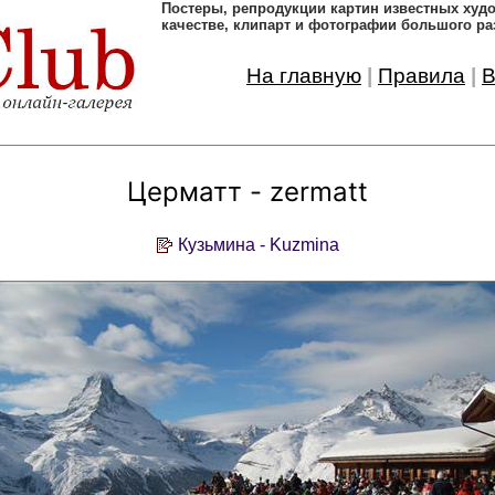
Постеры, pепродукции картин известных ху
качестве, клипарт и фотографии большого ра
На главную
|
Правила
|
В
Церматт - zermatt
Кузьмина - Kuzmina