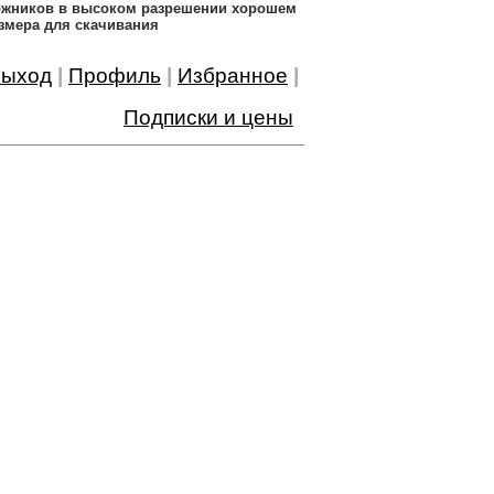
дожников в высоком разрешении хорошем
змера для скачивания
ыход
|
Профиль
|
Избранное
|
Подписки и цены