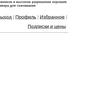
дожников в высоком разрешении хорошем
змера для скачивания
ыход
|
Профиль
|
Избранное
|
Подписки и цены