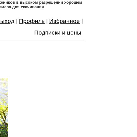
дожников в высоком разрешении хорошем
змера для скачивания
ыход
|
Профиль
|
Избранное
|
Подписки и цены